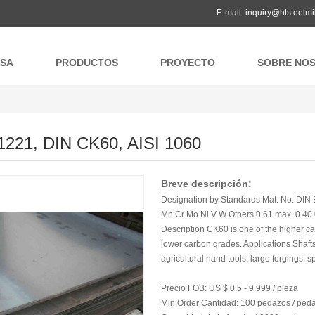
E-mail:
inquiry@htsteelmi
SA
PRODUCTOS
PROYECTO
SOBRE NO
1221, DIN CK60, AISI 1060
Breve descripción:
Designation by Standards Mat. No. DIN 
Mn Cr Mo Ni V W Others 0.61 max. 0.40 
Description CK60 is one of the higher carb
lower carbon grades. Applications Shaft
agricultural hand tools, large forgings, spr
Precio FOB:
US $ 0.5 - 9.999 / pieza
Min.Order Cantidad:
100 pedazos / ped