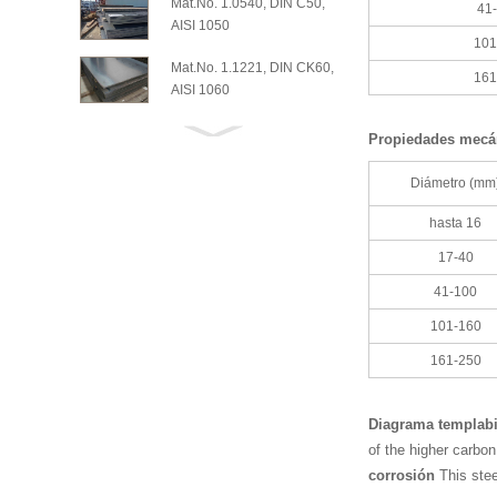
Mat.No. 1.0540, DIN C50,
41
AISI 1050
101
Mat.No. 1.1221, DIN CK60,
161
AISI 1060
Propiedades mecán
Diámetro (mm
hasta 16
17-40
41-100
101-160
161-250
Diagrama templabi
of the higher carbon
corrosión
This stee