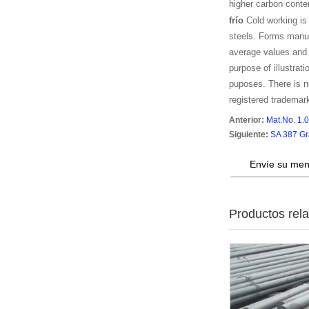
higher carbon conten
frío
Cold working is
steels. Forms manu
average values and 
purpose of illustrat
puposes. There is no
registered trademar
Anterior:
Mat.No. 1.
Siguiente:
SA 387 Gr
Envíe su men
Productos rel