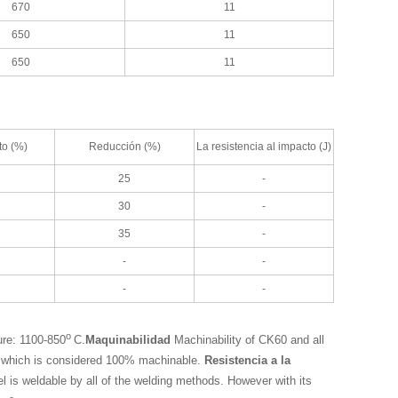
670
11
650
11
650
11
to (%)
Reducción (%)
La resistencia al impacto (J)
25
-
30
-
35
-
-
-
-
-
o
ure: 1100-850
C.
Maquinabilidad
Machinability of CK60 and all
eel which is considered 100% machinable.
Resistencia a la
l is weldable by all of the welding methods. However with its