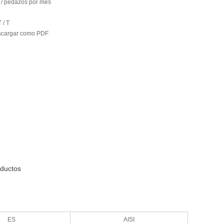
/ pedazos por mes
T / T
cargar como PDF
oductos
ES
AISI