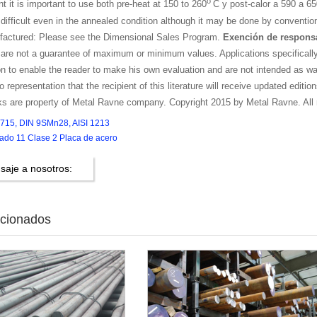
o
t it is important to use both pre-heat at 150 to 260
C y post-calor a 590 a 6
 difficult even in the annealed condition although it may be done by conventio
factured: Please see the Dimensional Sales Program.
Exención de respons
are not a guarantee of maximum or minimum values. Applications specifically 
ion to enable the reader to make his own evaluation and are not intended as warr
 representation that the recipient of this literature will receive updated edit
ks are property of Metal Ravne company. Copyright 2015 by Metal Ravne. All r
0715, DIN 9SMn28, AISI 1213
ado 11 Clase 2 Placa de acero
saje a nosotros:
acionados