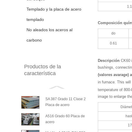
1.
Templado y la placa de acero
templado
Composición quím
No aleados los aceros al
do
carbono
0.61
Descripción
CK60 i
Productos de la
bushings, connecting
característica
(valores avarage)
in furnace. This wi
temperature of 800-
image to enlarge th
SA 387 Grado 11 Clase 2
Placa de acero
Diámet
A516 Grado 60 Placa de
has
acero
17