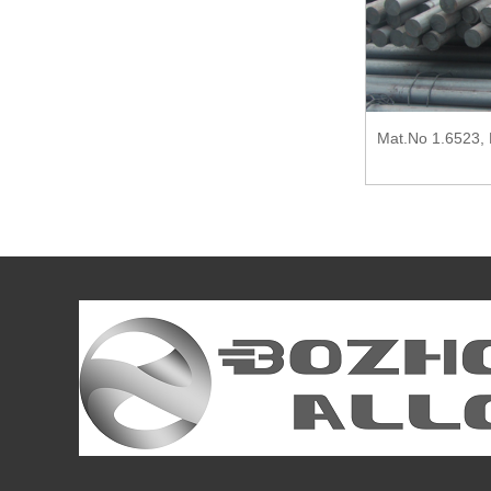
Mat.No. AISI D6 Tool Steel | 1.2436 |
Mat.No 1.6523, 
X210CrW12...