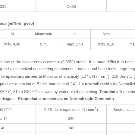
1221
CK60
ica (en% en peso)
Si
Minnesota
cr
Mes
máx. 0.40
0.75
máx. 0.40
máx. 0.10
máx
s one of the higher carbon content (0.60%) steels. It is more difficult to fabr
 rods, nechanical engineering components, agricultural hand tools, large forgi
3
2
 a temperatura ambiente
Modulus of elasticity [10
x N / mm
]: 210 Density 
ll produce a maximum Brinell hardness of 241.
La normalización de
Normaliz
o
o
830
C, 810 a 840
C followed by water or oil quenching.
Templado
Temperin
e diagram.
Propiedades mecánicas en Normalizado Condición
2
ro (mm)
0,2% de alargamiento (N / mm
)
Resistencia a
ta 16
380
-40
340