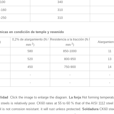
-100
340
-160
310
-250
310
icas en condición de temple y revenido
0,2% de alargamiento (N /
Resistencia a la tracción (N /
)
Alargamien
2
2
mm
)
mm
)
580
850-1000
11
520
800-950
13
450
750-900
14
-
-
-
-
-
-
lidad
Click the image to enlarge the diagram.
La forja
Hot forming temperat
 steels is relatively poor. CK60 rates at 55 to 60 % that of the AISI 1112 st
l is not corrosion resistant. it will rust unless protected.
Soldadura
CK60 stee