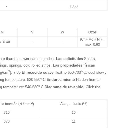
-
1060
Ni
V
W
Otros
(Cr + Mo + Ni) =
. 0.40
-
-
max. 0.63
icate than the lower carbon grades.
Las solicitudes
Shafts,
ngs, springs, cold rolled strips.
Las propiedades físicas
3
o
[g/cm
]: 7.85
El recocido suave
Heat to 650-700
C, cool slowly
o
ing temperature: 820-850
C.
Endurecimiento
Harden from a
o
g temperature: 540-680
C.
Diagrama de revenido
Click the
2
Alargamiento (%)
 la tracción (N / mm
)
710
10
670
11