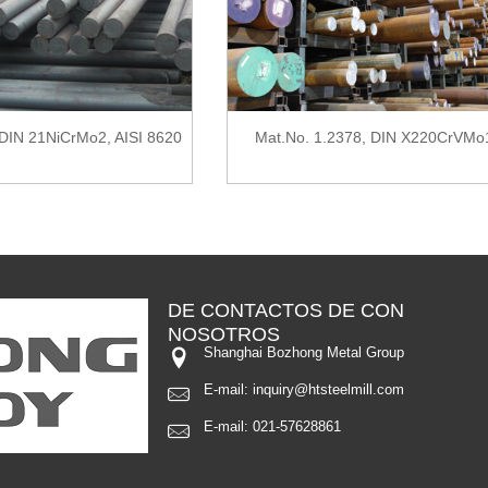
DIN 21NiCrMo2, AISI 8620
Mat.No. 1.2378, DIN X220CrVMo
DE CONTACTOS DE
CON
NOSOTROS
Shanghai Bozhong Metal Group
E-mail:
inquiry@htsteelmill.com
E-mail:
021-57628861