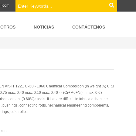
ll.com
SOTROS
NOTICIAS
CONTÁCTENOS
EN AISI 1.1221 Ck60 - 1060 Chemical Composition (in weight %) C Si
0.75 max. 0.40 max. 0.10 max. 0.40 - - (Cr+Mo+Ni) = max. 0.63
on content (0.60%) steels. It is more difficult to fabricate than the
s, bushings, connecting rods, nechanical engineering components,
ings, cold rolle...
azos