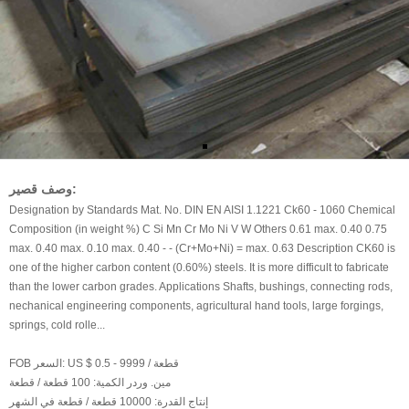
وصف قصير:
Designation by Standards Mat. No. DIN EN AISI 1.1221 Ck60 - 1060 Chemical
Composition (in weight %) C Si Mn Cr Mo Ni V W Others 0.61 max. 0.40 0.75
max. 0.40 max. 0.10 max. 0.40 - - (Cr+Mo+Ni) = max. 0.63 Description CK60 is
one of the higher carbon content (0.60%) steels. It is more difficult to fabricate
than the lower carbon grades. Applications Shafts, bushings, connecting rods,
nechanical engineering components, agricultural hand tools, large forgings,
springs, cold rolle...
US $ 0.5 - 9999 / قطعة
FOB السعر:
مين. وردر الكمية:
100 قطعة / قطعة
إنتاج القدرة:
10000 قطعة / قطعة في الشهر