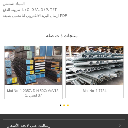
الميناء:
شنتشن
L / C، D / A، D / P، T / T
شروط الدفع:
تحميل بصيغة PDF
ارسال البريد الالكتروني لنا
منتجات ذات صله
Mat.No. 1.2357، DIN 50CrMoV13-
Mat.No. 1.7734
1، ايسي S7
رسالتك
على لائحة الأسعار