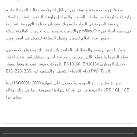
يمكننا تزويد مجموعة متنوعة من الهياكل الفولاذية، وعالية القوة الصلب،
وارتداء مقاومة للمسطحات الصلب، والمراجل وأوعية الضغط الصلب والفولاذ
الهندسة البحرية في الصلب السميك وقضبان مختلفة الأوروبية القياسية
والأنابيب والمبيعات والخدمات العالمية شبكة profiles.Our في جميع أنحاء في
جميع أنحاء العالم لضمان وصول البضاعة للعميل في أقصر وقت.
ويمكننا تتبع الرسوم والمتطلبات الخاصة بك، لتوفر لك مع قطع الأكسجين،
قطع البلازما والقطع بالليزر وخدمات معالجة أخرى. يمكنك أيضا تنفيذ اختبار
بالموجات فوق الصوتية وفقا لمعيار EN10160، EN10164 الاختبار المعياري
Z15، Z25، Z35، لحام الانحناء الكشف، والكشف عن PWHT، الخ.
لدينا ISO9001: 2000 شهادة نظام إدارة الجودة، والحصول على شهادة
الجودة من كل شركة شهادة المعروفة، بما في ذلك توفالو / LRS / GL / CE
وهلم جرا.