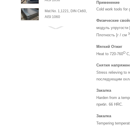
AISI 1050
Применение
Cold work tools for 
Mat.No. 1,1221, DIN Ck60,
AISI 1060
Физические свойс
модуль упругости 
3
Плотность [г / см
Мягкий Отжиг
O
Heat to 720-760
С
Снятия напряжен
Stress relieving to
последующим охла
Закалка
Harden from a temp
прибл. 66 HRC.
Закалка
Tempering temperat