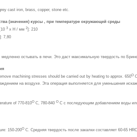
grey cast iron, brass, copper, stone etc.
тва (значения) курсы , при температуре окружающей среды
3
2
[10
х Н / мм
]: 210
]: 7,80
, медленно остывать в печи. Это даст максимальную твердость по Брин
ия
O
 remove machining stresses should be carried out by heating to approx. 650
С
ждением на воздухе. Эта операция выполняется для уменьшения искаже
O
O
erature of 770-810
С, 780-840
С с последующим добавлением воды или 
O
ure: 150-200
С. Средняя твердость после закалки составляет 60-65 HRC