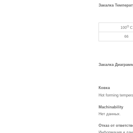
Закалка Температ
O
100
С
66
Закалка Диаграм
Ковка
Hot forming tempera
Machinability
Нет данных.
Отказ от ответст
Информация и данн