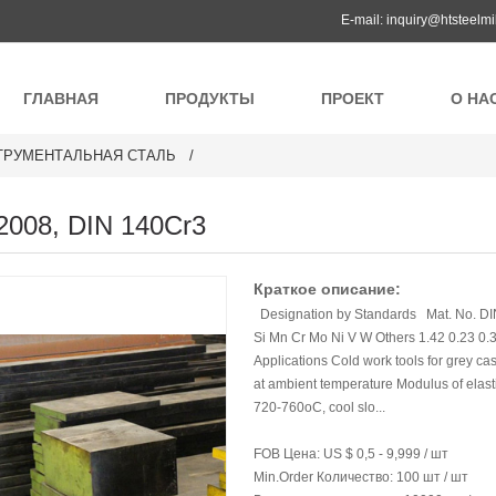
E-mail:
inquiry@htsteelmi
ГЛАВНАЯ
ПРОДУКТЫ
ПРОЕКТ
О НА
ТРУМЕНТАЛЬНАЯ СТАЛЬ
,2008, DIN 140Cr3
Краткое описание:
Designation by Standards Mat. No. DI
Si Mn Cr Mo Ni V W Others 1.42 0.23 0.33
Applications Cold work tools for grey cas
at ambient temperature Modulus of elasti
720-760oC, cool slo...
FOB Цена:
US $ 0,5 - 9,999 / шт
Min.Order Количество:
100 шт / шт