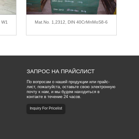
I W1
Mat.No. 1,2312, DIN 40CrMnMoS8-6
Ma
ЗАПРОС
НА ПРАЙСЛИСТ
По вопросам о нашей продукции или прайс-
лист, пожалуйста, оставьте свою электронную
почту к нам, и мы будем находиться в
контакте в течение 24 часов.
Inquiry For Pricelist