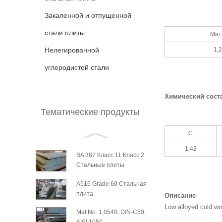
Закаленной и отпущенной
стали плиты
Мат.
Нелегированной
1,
углеродистой стали
Химический сост
Тематические продукты
С
1,42
SA 387 Класс 11 Класс 2
Стальные плиты
A516 Grade 60 Стальная
плита
Описание
Low alloyed cold wor
Mat.No. 1,0540, DIN-С50,