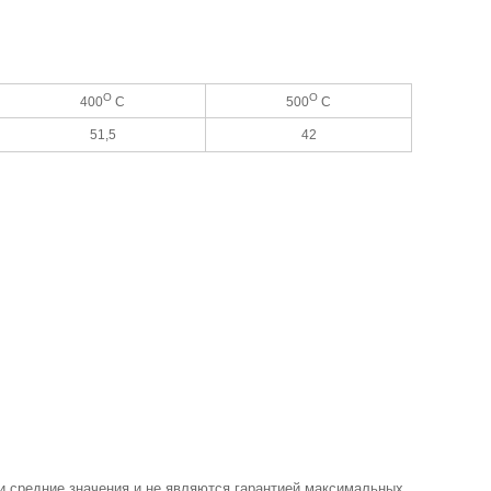
O
O
400
С
500
С
51,5
42
и средние значения и не являются гарантией максимальных