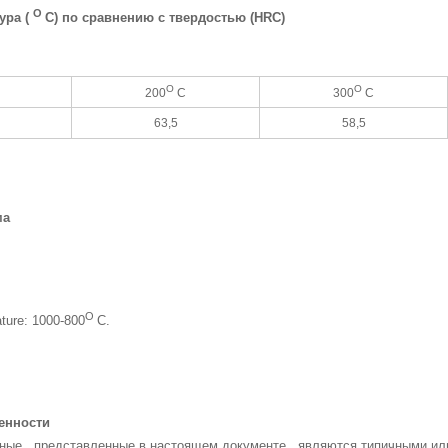
O
ура (
С) по сравнению с твердостью (HRC)
O
O
200
С
300
С
63,5
58,5
ма
O
ture: 1000-800
С.
венности
ые , представленные в настоящем документе , являются типичными ил