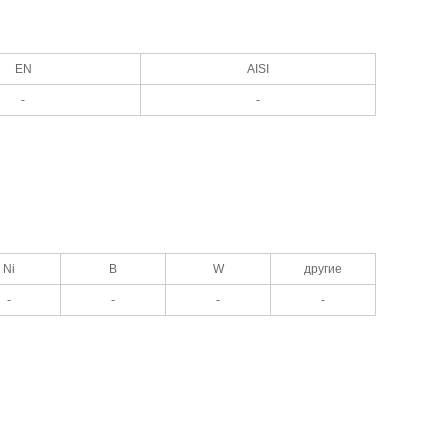
EN
AISI
-
-
Ni
В
W
другие
-
-
-
-