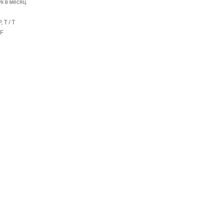
ук в месяц
P, T / T
DF