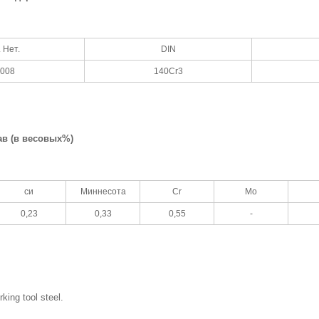
 Нет.
DIN
2008
140Cr3
ав (в весовых%)
си
Миннесота
Cr
Mo
0,23
0,33
0,55
-
king tool steel.