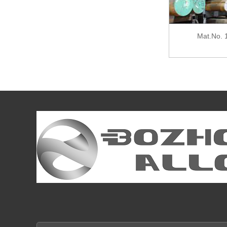
Mat.No. 1,2833, DIN 100V1, AISI W2
Mat.No. 