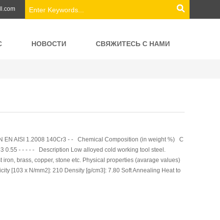
ll.com
С
НОВОСТИ
СВЯЖИТЕСЬ С НАМИ
N EN AISI 1.2008 140Cr3 - - Chemical Composition (in weight %) C
 0.55 - - - - - Description Low alloyed cold working tool steel.
t iron, brass, copper, stone etc. Physical properties (avarage values)
city [103 x N/mm2]: 210 Density [g/cm3]: 7.80 Soft Annealing Heat to