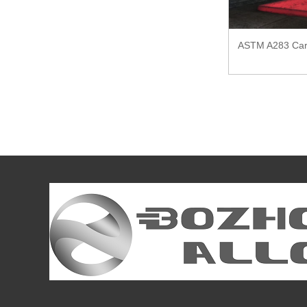
ASTM A283 Carb
Seamless API 5L LINE PIPE