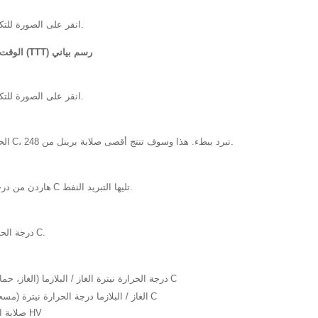
انقر على الصورة للتكبير الرسم التخطيطي.
الوقت درجة الحرارة التحول (TTT) رسم بياني
انقر على الصورة للتكبير الرسم التخطيطي.
س
C، تبرد ببطء. هذا وسوف تنتج أقصى صلابة برينل من 248.
الحر
س
C تليها التبريد النفط.
هاردن من درجة حر
س
C.
درجة الحرارة
س
C
درجة الحرارة نيترة الغاز / البلازما (الغاز، حمام المل
س
C
الغاز / البلازما درجة الحرارة نيترة (مسحوق،
صلابة السطح بعد نيترة: 800 HV