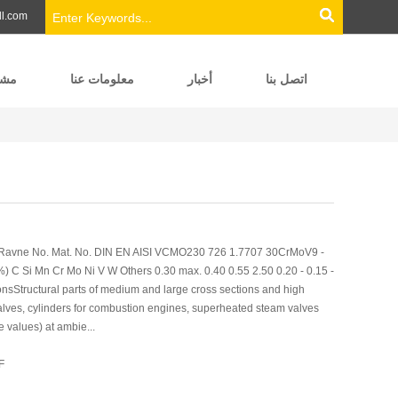
ll.com
اتصل بنا
أخبار
معلومات عنا
مشر
Ravne No. Mat. No. DIN EN AISI VCMO230 726 1.7707 30CrMoV9 -
 C Si Mn Cr Mo Ni V W Others 0.30 max. 0.40 0.55 2.50 0.20 - 0.15 -
tionsStructural parts of medium and large cross sections and high
valves, cylinders for combustion engines, superheated steam valves
e values) at ambie...
تحم