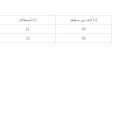
الحد من منطقة (٪)
استطالة (٪)
11
40
12
50