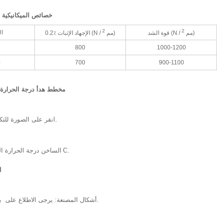
خصائص الميكانيكية 
2
2
ا
)
قوة الشد (N / مم
)
0.2٪ الإجهاد الإثبات (N / مم
800
1000-1200
0
700
900-1100
مخطط هدأ درجة الحرارة -
انقر على الصورة للتكبير الرسم التخطيطي.
س
C.
الساخن درجة الحرارة القدرات:
ا
برنامج المبيعات الأبعاد.
أشكال المصنعة: يرجى الاطلاع على