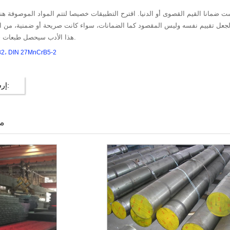
ست ضمانا القيم القصوى أو الدنيا. اقترح التطبيقات خصيصا لتتم المواد الموصوفة ه
قييم نفسه وليس المقصود كما الضمانات، سواء كانت صريحة أو ضمنية، من اللياقة البدنية لهؤلاء أو puposes أخرى. لا 
هذا الأدب سيحصل طبعات حديثة كما تصبح متاحة.
82، DIN 27MnCrB5-2
إرسال رسالتك لنا:
من