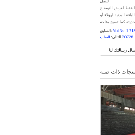
تنصل
نا فقط لغرض التوضيح
يوجد أي تمثيل أن المستفيد من
Mat.No. 1.71
السابق:
الصلب PO728
التالي:
تجات ذات صله