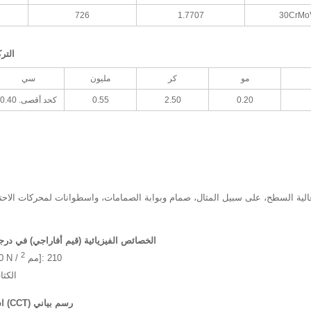
726
1.7707
30CrMo
التر
مو
كر
مليون
سي
0.20
2.50
0.55
كحد أقصى. 0.40
عالية السطح، على سبيل المثال، صمام وبوابة الصمامات، واسطوانات لمحركات الاحت
الخصائص الفيزيائية (قيم أفاراجي) في درج
2
]: 210
س N / مم
معامل 
الكث
استمرار التحول التبريد (CCT) رسم بياني