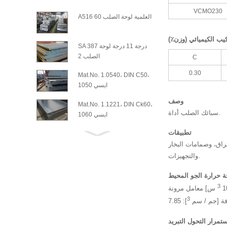
VCMO230
A516 العلمية لوحة الصلب 60
كيب الكيميائي (وزن٪)
SA 387 درجة 11 درجة لوحة
الصلب 2
C
0.30
Mat.No. 1.0540، DIN C50،
ايسي 1050
وصف
Mat.No. 1.1221، DIN Ck60،
سبائك الصلب أداة.
ايسي 1060
تطبيقات
راق، وصمامات البخار
والتجهيزات.
ة حرارة الجو المحيط
3
مرونة [10
3
افة [جم / سم
]: 7.85