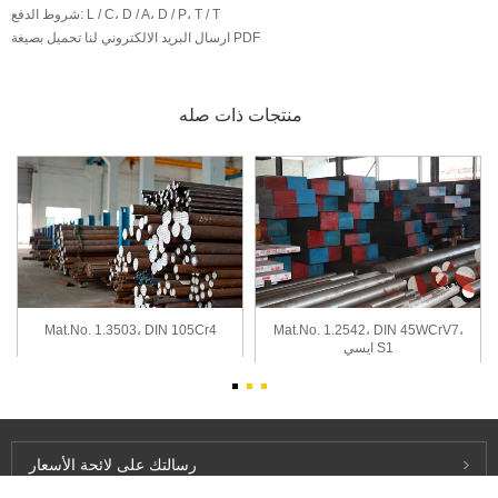
L / C، D / A، D / P، T / T
شروط الدفع:
تحميل بصيغة PDF
ارسال البريد الالكتروني لنا
منتجات ذات صله
Mat.No. 1.3503، DIN 105Cr4
Mat.No. 1.2542، DIN 45WCrV7،
ايسي S1
رسالتك
على لائحة الأسعار