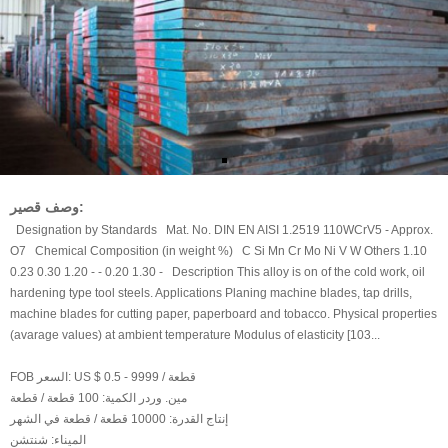
وصف قصير:
Designation by Standards Mat. No. DIN EN AISI 1.2519 110WCrV5 - Approx.
O7 Chemical Composition (in weight %) C Si Mn Cr Mo Ni V W Others 1.10
0.23 0.30 1.20 - - 0.20 1.30 - Description This alloy is on of the cold work, oil
hardening type tool steels. Applications Planing machine blades, tap drills,
machine blades for cutting paper, paperboard and tobacco. Physical properties
(avarage values) at ambient temperature Modulus of elasticity [103...
US $ 0.5 - 9999 / قطعة
FOB السعر:
مين. وردر الكمية:
100 قطعة / قطعة
إنتاج القدرة:
10000 قطعة / قطعة في الشهر
الميناء:
شنتشن