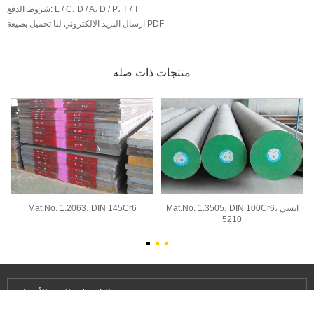
L / C، D / A، D / P، T / T
شروط الدفع:
تحميل بصيغة PDF
ارسال البريد الالكتروني لنا
منتجات ذات صله
Mat.No. 1.3505، DIN 100Cr6، ايسي
Mat.No. 1.2063، DIN 145Cr6
5210
رسالتك
على لائحة الأسعار