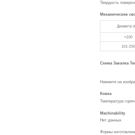
Твердость поверхн
Механические сво
Диаметр (
<100
101-25
Схема Закалка Те
Нажмите на изобра
Ковка
Температура горя
Machinability
Нет данных.
Формы изготовлен