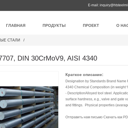
E-mail:
inquiry@htsteelmi
ГЛАВНАЯ
ПРОДУКТЫ
ПРОЕКТ
О НА
ТЫЕ СТАЛИ
,7707, DIN 30CrMoV9, AISI 4340
Краткое описание:
Designation by Standards Brand Name 
4340 Chemical Composition (in weight %)
- DescriptionAlloyed tool steel. Applica
surface hardness, e.g., valve and gate 
and fittings. Physical properties (avarag
Отправить нам письмо
Скачать как P