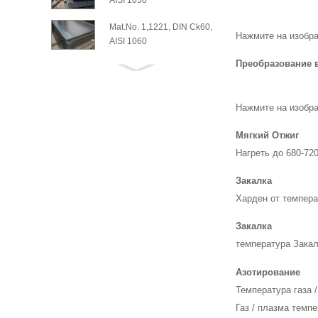
AISI 1050
Mat.No. 1,1221, DIN Ck60,
Нажмите на изобра
AISI 1060
Преобразование 
Нажмите на изобра
Мягкий Отжиг
Нагреть до 680-72
Закалка
Харден от темпер
Закалка
температура Закал
Азотирование
Температура газа /
Газ / плазма темп