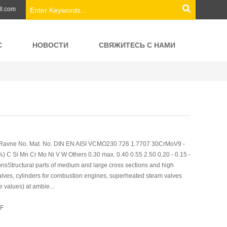
ll.com
С
НОВОСТИ
СВЯЖИТЕСЬ С НАМИ
Ravne No. Mat. No. DIN EN AISI VCMO230 726 1.7707 30CrMoV9 -
 C Si Mn Cr Mo Ni V W Others 0.30 max. 0.40 0.55 2.50 0.20 - 0.15 -
tionsStructural parts of medium and large cross sections and high
valves, cylinders for combustion engines, superheated steam valves
e values) at ambie...
DF