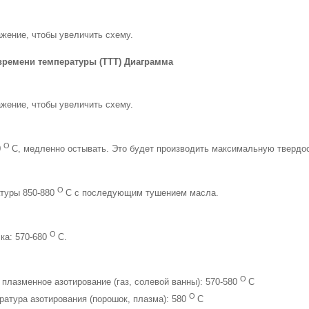
жение, чтобы увеличить схему.
времени температуры (ТТТ) Диаграмма
жение, чтобы увеличить схему.
O
0
С, медленно остывать. Это будет производить максимальную твердо
O
атуры 850-880
С с последующим тушением масла.
O
ка: 570-680
С.
O
 плазменное азотирование (газ, солевой ванны): 570-580
С
O
ература азотирования (порошок, плазма): 580
С