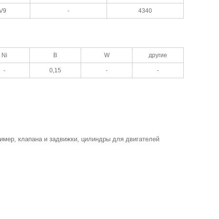
V9
-
4340
Ni
В
W
другие
-
0,15
-
-
имер, клапана и задвижки, цилиндры для двигателей