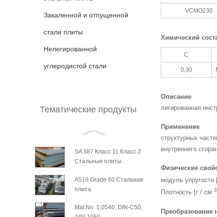
VCMO230
Закаленной и отпущенной
стали плиты
Химический сост
Нелегированной
С
углеродистой стали
0,30
Описание
легированная инст
Тематические продукты
Применение
структурных часте
внутреннего сгора
SA 387 Класс 11 Класс 2
Стальные плиты
Физические свойс
A516 Grade 60 Стальная
модуль упругости 
плита
3
Плотность [г / см
Mat.No. 1,0540, DIN-С50,
Преобразование 