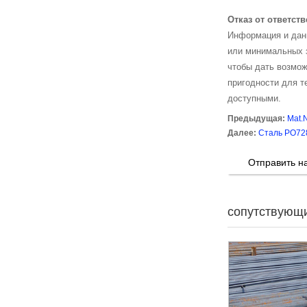
Отказ от ответст
Информация и данн
или минимальных 
чтобы дать возмож
пригодности для т
доступными.
Предыдущая:
Mat.
Далее:
Сталь PO72
Отправить н
сопутствующ