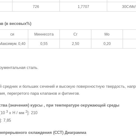
726
1,7707
30CrMo
ав (в весовых%)
си
Миннесота
Cr
Mo
Максимум. 0,40
0,55
2,50
0,20
рументальная сталь.
й средних и больших сечений и высокую поверхностную твердость, напр
ния, перегретого пара клапанов и фитингов.
тва (значения) курсы , при температуре окружающей среды
3
2
[10
х Н / мм
]: 210
]: 7,85
непрерывного охлаждения (CCT) Диаграмма