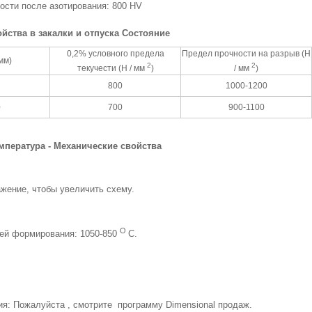
ости после азотирования: 800 HV
йства в закалки и отпуска Состояние
0,2% условного предела
Предел прочности на разрыв (Н
мм)
2
2
текучести (Н / мм
)
/ мм
)
800
1000-1200
0
700
900-1100
мпература - Механические свойства
жение, чтобы увеличить схему.
O
чей формирования: 1050-850
С.
ия: Пожалуйста , смотрите
программу Dimensional продаж.