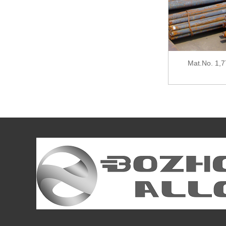
DIN 15CrMo5)
Mat.No. 1,